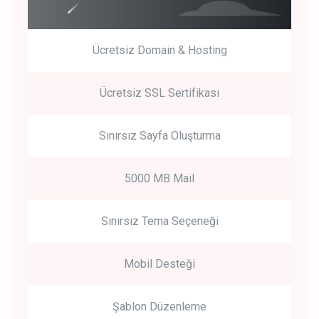
Ücretsiz Domain & Hosting
Get Started
Ücretsiz SSL Sertifikası
Start by trying our service for 30 days free trial no credit card
required.
Sınırsız Sayfa Oluşturma
5000 MB Mail
Sınırsız Tema Seçeneği
Mobil Desteği
Şablon Düzenleme