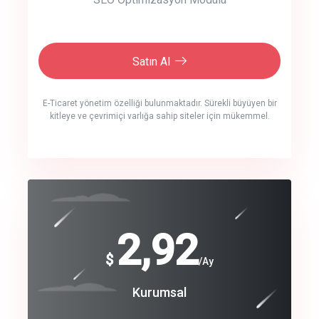
Satın Al
E-Ticaret yönetim özelliği bulunmaktadır. Sürekli büyüyen bir
kitleye ve çevrimiçi varlığa sahip siteler için mükemmel.
crm auto cync
click to call back
240
2,92
$
$
/year
/Ay
track energy costs
Coroprate
Kurumsal
predictive dialing