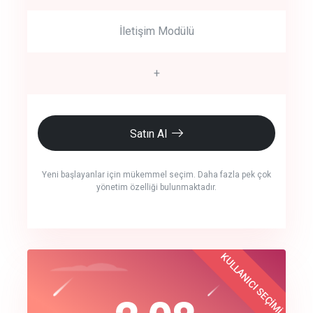
İletişim Modülü
+
Satın Al
Yeni başlayanlar için mükemmel seçim. Daha fazla pek çok
yönetim özelliği bulunmaktadır.
crm auto cync
KULLANICI SEÇİMİ
Best Choice
click to call back