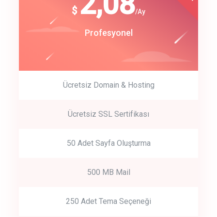
180
2,08
$
$
/year
/Ay
track energy costs
Start Up
Profesyonel
predictive dialing
Ücretsiz Domain & Hosting
Get Started
Ücretsiz SSL Sertifikası
Start by trying our service for 30 days free trial no credit card
required.
50 Adet Sayfa Oluşturma
500 MB Mail
250 Adet Tema Seçeneği