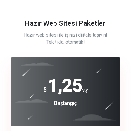
Hazır Web Sitesi Paketleri
Hazır web sitesi ile işinizi dijitale taşıyın!
Tek tıkla, otomatik!
Free
1,25
$
/Ay
Basic
Başlangıç